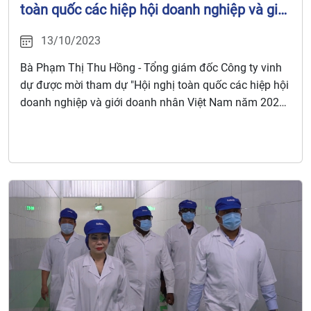
toàn quốc các hiệp hội doanh nghiệp và giới
doanh nhân Việt Nam năm 2023" do LIÊN
13/10/2023
ĐOÀN THƯƠNG MẠI VÀ CÔNG NGHIỆP
VIỆT NAM (VCCI) tổ chức nhân kỷ niệm
Bà Phạm Thị Thu Hồng - Tổng giám đốc Công ty vinh
ngày Doanh nhân Việt Nam
dự được mời tham dự "Hội nghị toàn quốc các hiệp hội
doanh nghiệp và giới doanh nhân Việt Nam năm 2023"
do LIÊN ĐOÀN THƯƠNG MẠI VÀ CÔNG NGHIỆP VIỆT
NAM (VCCI) tổ chức nhân kỷ niệm ngày Doanh nhân
Việt Nam 13/10.