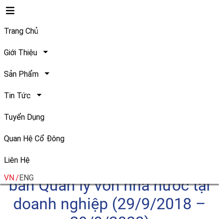
Trang Chủ
Giới Thiệu
Sản Phẩm
Safoco vinh dự được nhận
Tin Tức
Bằng khen của Chủ tịch Ủy
Tuyển Dụng
ban Quản lý vốn nhà nước tại
Quan Hệ Cổ Đông
doanh nghiệp nhân Lễ chào
Liên Hệ
mừng 05 năm thành lập Ủy
VN
ENG
ban Quản lý vốn nhà nước tại
doanh nghiệp (29/9/2018 –