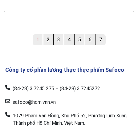
phần Lương thực Thực phẩm Safoco đã có những
quyết sách nhanh trong công tác điều hành sản xuất,
kinh doanh, chủ động đi tắt đón đầu xây dựng và đăng
ký độc quyền thương hiệu Safoco trong và ngoài nước.
Với những thành tích đáng tự hào, bà Phạm Thị Thu
Hồng – doanh nhân nữ duy nhất thuộc Ủy ban đã 2 lần
1
2
3
4
5
6
7
được Thủ tướng Chính phủ tặng danh hiệu cao quý
Chiến sĩ thi đua toàn quốc và được Chủ tịch nước tặng
thưởng Huân chương Lao động hạng Nhất.
Công ty cổ phần lương thực thực phẩm Safoco
(84-28) 3.7245 275 – (84-28) 3.7245272
safoco@hcm.vnn.vn
1079 Phạm Văn Đồng, Khu Phố 52, Phường Linh Xuân,
Thành phố Hồ Chí Minh, Việt Nam.