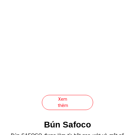
Nui là sự kết hợp giữa các nguyên liệu chính là Bột
gạo, bột mì, tinh bột khoai mì… Quá trình sản xuất
trải qua nhiều công đoạn như: trộn, cán hấp, định
hình, sấy,… tạo nên sản phẩm có độ dẻo, dai, với
màu sắc và mùi vị tự nhiên đặc trưng của trứng, rau
củ…. Đặc biệt, nhờ công đoạn ép đùn (qua khuôn)
tạo nên nhiều hình dạng phong phú như: hình ống
dài, tôm khô, hình xoắn, sò, sao… Sản phẩm là
nguồn cung cấp protein, canxi, sắt, chất xơ và năng
lượng cho cơ thể, có thể thay thế tạm thời các bữa
ăn chính, giúp các bà nội trợ có thêm sự lựa chọn
cho bữa ăn hàng ngày.
Xem
thêm
Bún Safoco