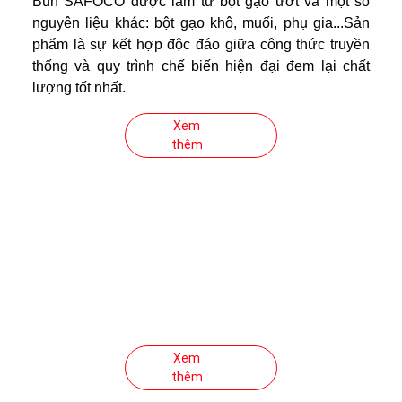
Bún SAFOCO được làm từ bột gạo ướt và một số
nguyên liệu khác: bột gạo khô, muối, phụ gia...Sản
phẩm là sự kết hợp độc đáo giữa công thức truyền
thống và quy trình chế biến hiện đại đem lại chất
lượng tốt nhất.
Xem
thêm
Bánh Tráng Safoco
Bánh tráng cơ bản là sự kết hợp giữa bột gạo và tinh
bột khoai mì (tinh bột sắn), tạo nên một sản phẩm có
độ dẻo, dai và mùi thơm đặc trưng, phù hợp cho
từng mục đích sử dụng như: cuốn gỏi cuốn, cuốn
chả giò, nem rán...
Xem
thêm