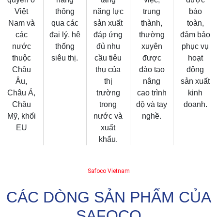
Việt
thông
năng lực
trung
bảo
Nam và
qua các
sản xuất
thành,
toàn,
các
đại lý, hệ
đáp ứng
thường
đảm bảo
nước
thống
đủ nhu
xuyên
phục vụ
thuộc
siêu thị.
cầu tiêu
được
hoạt
Châu
thụ của
đào tạo
động
Âu,
thị
nâng
sản xuất
Châu Á,
trường
cao trình
kinh
Châu
trong
độ và tay
doanh.
Mỹ, khối
nước và
nghề.
EU
xuất
khẩu.
Safoco Vietnam
CÁC DÒNG SẢN PHẨM CỦA
SAFOCO