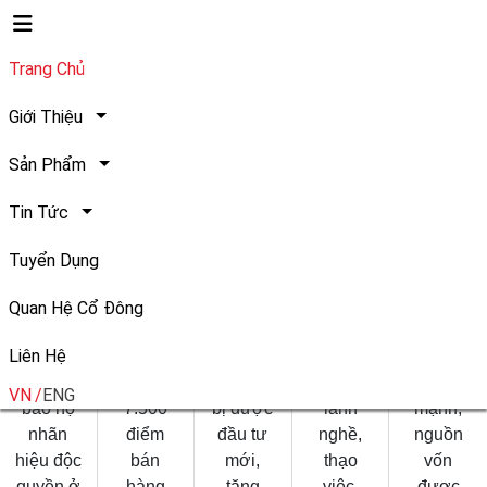
Trang Chủ
Safoco Vietnam
SAFOCO Tự Hào
Giới Thiệu
Sản Phẩm
Tin Tức
Safoco
Công ty
Nhà
Nguồn
Tình
Tuyển Dụng
là
có hệ
xưởng
nhân lực
hình tài
thương
thống
được
có kinh
chính
Quan Hệ Cổ Đông
hiệu đã
phân
nâng
nghiệm,
của
Liên Hệ
được
phối với
cấp, máy
nhân
Công ty
đăng ký
hơn
móc thiết
viên
lành
VN
ENG
bảo hộ
7.500
bị được
lành
mạnh,
nhãn
điểm
đầu tư
nghề,
nguồn
hiệu độc
bán
mới,
thạo
vốn
quyền ở
hàng
tăng
việc,
được