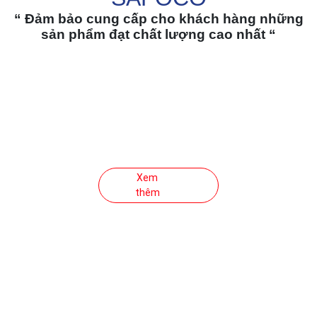
“ Đảm bảo cung cấp cho khách hàng những
sản phẩm đạt chất lượng cao nhất “
Mì Safoco
Áp dụng công nghệ hiện đại, với thành phần từ bột
mì, muối, trứng... sản phẩm cho ra sợi mì dai, mềm
có màu vàng tươi. Các sản phẩm đều đảm bảo nhu
cầu dinh dưỡng và an toàn thực phẩm.
Xem
thêm
Nui Safoco