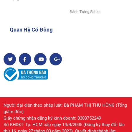
Bánh Tráng Safoco
Quan Hệ Cổ Đông
Người đại diện theo pháp luật: Bà PHẠM THỊ THU HỒNG (Tổng
giám đốc)
Giấy chứng nhận đăng ký kinh doanh: 0303752249
Sở KH&ĐT Tp. HCM cấp ngày 14/4/2005 (Đăng ký thay đổi lần
thứ 16, ngày 27 tháng 03 năm 2023). Quyết định thành lập: