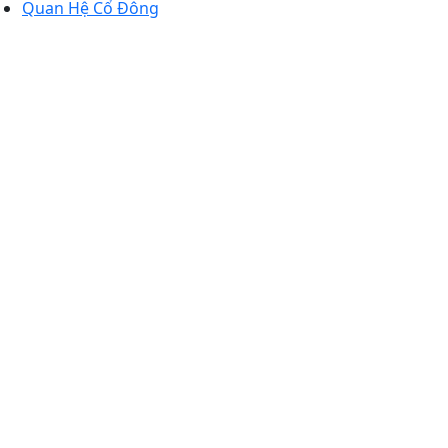
Quan Hệ Cổ Đông
luật: Bà PHẠM THỊ THU HỒNG (Tổng giám
inh doanh: 0303752249
14/4/2005 (Đăng ký thay đổi lần thứ 16,
. Quyết định thành lập: 4451/QĐ/BNN-TCCB,
/2004.