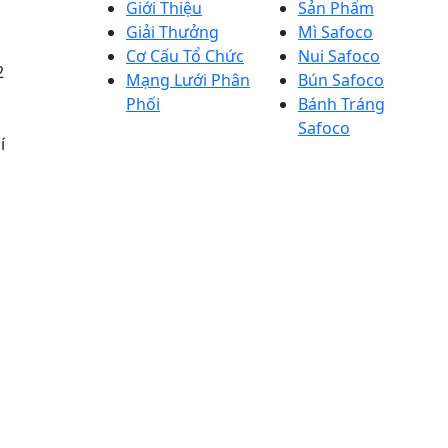
Giới Thiệu
Sản Phẩm
Giải Thưởng
Mì Safoco
Cơ Cấu Tổ Chức
Nui Safoco
2
Mạng Lưới Phân
Bún Safoco
Phối
Bánh Tráng
Safoco
í
Người đại diện theo pháp 
đốc)
Giấy chứng nhận đăng ký k
erved.
Sở KH&ĐT Tp. HCM cấp ngày 
ngày 27 tháng 03 năm 2023)
Bộ NN&PTNT cấp ngày 9/12