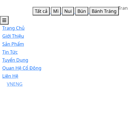
Tran
Tất cả
Mì
Nui
Bún
Bánh Tráng
Trang Chủ
Giới Thiệu
Sản Phẩm
Tin Tức
Tuyển Dụng
Quan Hệ Cổ Đông
Liên Hệ
VN
ENG