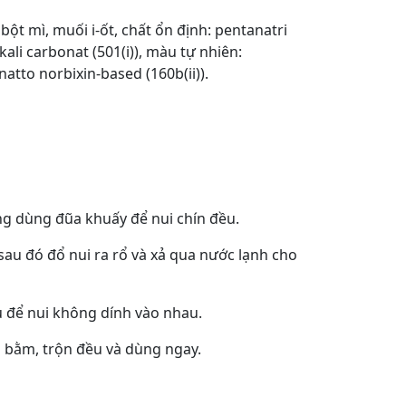
bột mì, muối i-ốt, chất ổn định: pentanatri
 kali carbonat (501(i)), màu tự nhiên:
natto norbixin-based (160b(ii)).
ảng dùng đũa khuấy để nui chín đều.
 sau đó đổ nui ra rổ và xả qua nước lạnh cho
u để nui không dính vào nhau.
bò bằm, trộn đều và dùng ngay.