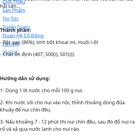
Giới Thiệu
hải sản...
Sản Phẩm
Tin Tức
Tuyển Dụng
Thành phần:
Quan Hệ Cổ Đông
- Bột gạo (86%), tinh bột khoai mì, muối i-ốt
Liên Hệ
VN
ENG
- Chất ổn định (407, 500(i), 501(i)).
Hướng dẫn sử dụng:
1- Dùng 1 lít nước cho mỗi 100 g nui.
2- Khi nước sôi cho nui vào nồi, thỉnh thoảng dùng đũa
khuấy để nui chín đều.
3- Nấu khoảng 7 - 12 phút thì nui chín đều, sau đó đổ nui ra
rổ và xả qua nước lạnh cho nui ráo.