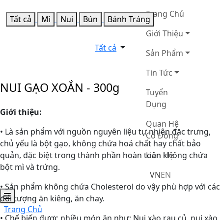
Trang Chủ
Tất cả
Mì
Nui
Bún
Bánh Tráng
Giới Thiệu
Tất cả
Sản Phẩm
Tin Tức
NUI GẠO XOẮN - 300g
Tuyển
Dụng
Giới thiệu:
Quan Hệ
• Là sản phẩm với nguồn nguyên liệu tự nhiên đặc trưng,
Cổ Đông
chủ yếu là bột gạo, không chứa hoá chất hay chất bảo
quản, đặc biệt trong thành phần hoàn toàn không chứa
Liên Hệ
bột mì và trứng.
VN
EN
• Sản phẩm không chứa Cholesterol do vậy phù hợp với các
đối tượng ăn kiêng, ăn chay.
Trang Chủ
• Chế biến được nhiều món ăn như: Nui xào rau củ, nui xào