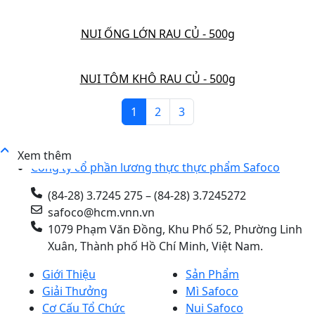
NUI ỐNG LỚN RAU CỦ - 500g
NUI TÔM KHÔ RAU CỦ - 500g
1
2
3
Xem thêm
Công ty cổ phần lương thực thực phẩm Safoco
(84-28) 3.7245 275 – (84-28) 3.7245272
safoco@hcm.vnn.vn
1079 Phạm Văn Đồng, Khu Phố 52, Phường Linh
Xuân, Thành phố Hồ Chí Minh, Việt Nam.
Giới Thiệu
Sản Phẩm
Giải Thưởng
Mì Safoco
Cơ Cấu Tổ Chức
Nui Safoco