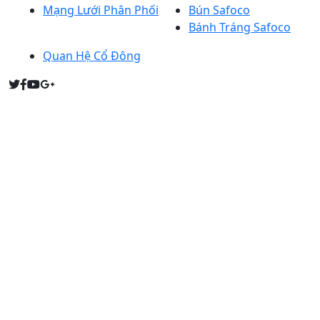
Mạng Lưới Phân Phối
Bún Safoco
Bánh Tráng Safoco
Quan Hệ Cổ Đông
Người đại diện theo pháp luật: Bà PHẠM THỊ THU HỒNG
(Tổng giám đốc)
Giấy chứng nhận đăng ký kinh doanh: 0303752249
Sở KH&ĐT Tp. HCM cấp ngày 14/4/2005 (Đăng ký thay
đổi lần thứ 16, ngày 27 tháng 03 năm 2023). Quyết định
thành lập: 4451/QĐ/BNN-TCCB, Bộ NN&PTNT cấp ngày
9/12/2004.
Copyright © 2022 SAFOCO Inc. All rights reserved.