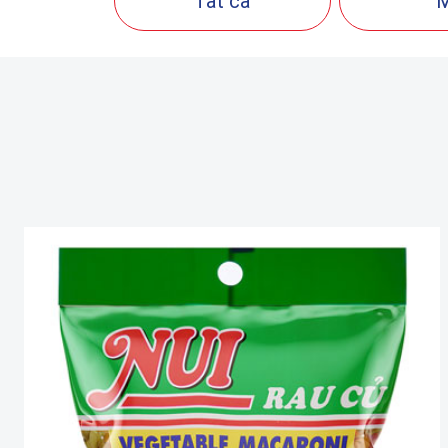
Tất cả
M