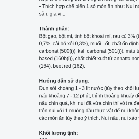
• Thích hợp chế biến 1 số món ăn như: Nui nấu,
sản, gia vị...
Thành phần:
Bột gạo, bột mì, tinh bột khoai mì, rau củ 3% (
0,7%, cải bó xôi 0,3%), muối i-ốt, chất ổn định:
carbonat (500(i)), kali carbonat (501(i)), màu t
based (160b(i)), chất chiết xuất từ annatto no
(164), beet red (162).
Hướng dẫn sử dụng:
Đun sôi khoảng 1 - 3 lít nước (tùy theo khối 
nấu khoảng 7 - 12 phút, thỉnh thoảng khuấy 
nấu chín quá, khi nui đã vừa chín thì vớt ra 
trộn nui với 1 muỗng dầu thực vật để nui khô
các món ăn tùy theo ý thích. Nui nấu, nui xào vớ
Khối lượng tịnh: