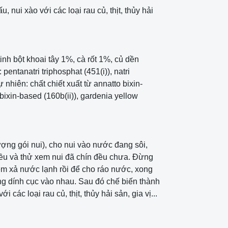
 nui xào với các loại rau củ, thịt, thủy hải
tinh bột khoai tây 1%, cà rốt 1%, củ dền
 pentanatri triphosphat (451(i)), natri
ự nhiên: chất chiết xuất từ annatto bixin-
rbixin-based (160b(ii)), gardenia yellow
lượng gói nui), cho nui vào nước đang sôi,
đều và thử xem nui đã chín đều chưa. Đừng
đem xả nước lạnh rồi để cho ráo nước, xong
ng dính cục vào nhau. Sau đó chế biến thành
i các loại rau củ, thịt, thủy hải sản, gia vị...