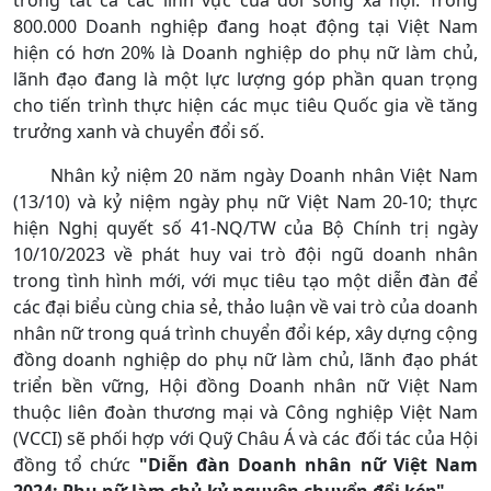
trong tất cả các lĩnh vực của đời sống xã hội. Trong
800.000 Doanh nghiệp đang hoạt động tại Việt Nam
hiện có hơn 20% là Doanh nghiệp do phụ nữ làm chủ,
lãnh đạo đang là một lực lượng góp phần quan trọng
cho tiến trình thực hiện các mục tiêu Quốc gia về tăng
trưởng xanh và chuyển đổi số.
Nhân kỷ niệm 20 năm ngày Doanh nhân Việt Nam
(13/10) và kỷ niệm ngày phụ nữ Việt Nam 20-10; thực
hiện Nghị quyết số 41-NQ/TW của Bộ Chính trị ngày
10/10/2023 về phát huy vai trò đội ngũ doanh nhân
trong tình hình mới, với mục tiêu tạo một diễn đàn để
các đại biểu cùng chia sẻ, thảo luận về vai trò của doanh
nhân nữ trong quá trình chuyển đổi kép, xây dựng cộng
đồng doanh nghiệp do phụ nữ làm chủ, lãnh đạo phát
triển bền vững, Hội đồng Doanh nhân nữ Việt Nam
thuộc liên đoàn thương mại và Công nghiệp Việt Nam
(VCCI) sẽ phối hợp với Quỹ Châu Á và các đối tác của Hội
đồng tổ chức
"Diễn đàn Doanh nhân nữ Việt Nam