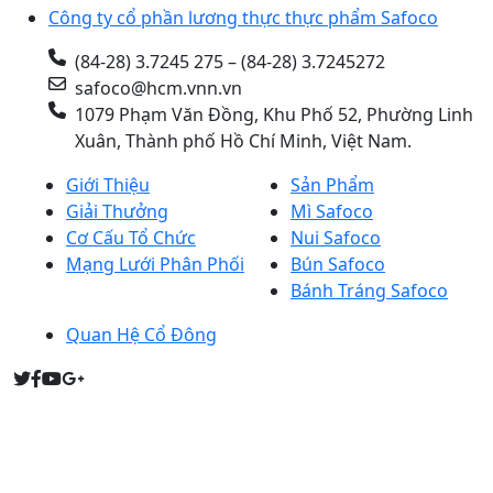
Công ty cổ phần lương thực thực phẩm Safoco
(84-28) 3.7245 275 – (84-28) 3.7245272
safoco@hcm.vnn.vn
1079 Phạm Văn Đồng, Khu Phố 52, Phường Linh
Xuân, Thành phố Hồ Chí Minh, Việt Nam.
Giới Thiệu
Sản Phẩm
Giải Thưởng
Mì Safoco
Cơ Cấu Tổ Chức
Nui Safoco
Mạng Lưới Phân Phối
Bún Safoco
Bánh Tráng Safoco
Quan Hệ Cổ Đông
Người đại diện theo pháp luật: Bà PHẠM THỊ THU HỒNG