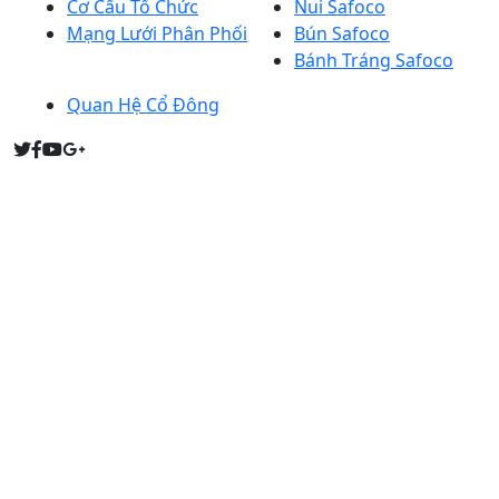
Cơ Cấu Tổ Chức
Nui Safoco
Mạng Lưới Phân Phối
Bún Safoco
Bánh Tráng Safoco
Quan Hệ Cổ Đông
Người đại diện theo pháp luật: Bà PHẠM THỊ THU HỒNG
(Tổng giám đốc)
Giấy chứng nhận đăng ký kinh doanh: 0303752249
Sở KH&ĐT Tp. HCM cấp ngày 14/4/2005 (Đăng ký thay
đổi lần thứ 16, ngày 27 tháng 03 năm 2023). Quyết định
thành lập: 4451/QĐ/BNN-TCCB, Bộ NN&PTNT cấp ngày
9/12/2004.
Copyright © 2022 SAFOCO Inc. All rights reserved.