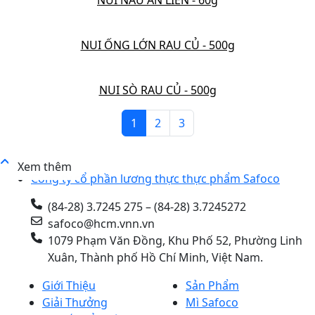
NUI NẤU ĂN LIỀN - 60g
NUI ỐNG LỚN RAU CỦ - 500g
NUI SÒ RAU CỦ - 500g
1
2
3
Xem thêm
Công ty cổ phần lương thực thực phẩm Safoco
(84-28) 3.7245 275 – (84-28) 3.7245272
safoco@hcm.vnn.vn
1079 Phạm Văn Đồng, Khu Phố 52, Phường Linh
Xuân, Thành phố Hồ Chí Minh, Việt Nam.
Giới Thiệu
Sản Phẩm
Giải Thưởng
Mì Safoco