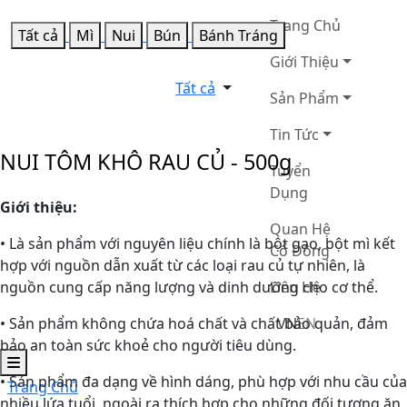
Trang Chủ
Tất cả
Mì
Nui
Bún
Bánh Tráng
Giới Thiệu
Tất cả
Sản Phẩm
Tin Tức
NUI TÔM KHÔ RAU CỦ - 500g
Tuyển
Dụng
Giới thiệu
:
Quan Hệ
• Là sản phẩm với nguyên liệu chính là bột gạo, bột mì kết
Cổ Đông
hợp với nguồn dẫn xuất từ các loại rau củ tự nhiên, là
nguồn cung cấp năng lượng và dinh dưỡng cho cơ thể.
Liên Hệ
• Sản phẩm không chứa hoá chất và chất bảo quản, đảm
VN
EN
bảo an toàn sức khoẻ cho người tiêu dùng.
• Sản phẩm đa dạng về hình dáng, phù hợp với nhu cầu của
Trang Chủ
nhiều lứa tuổi, ngoài ra thích hợp cho những đối tượng ăn