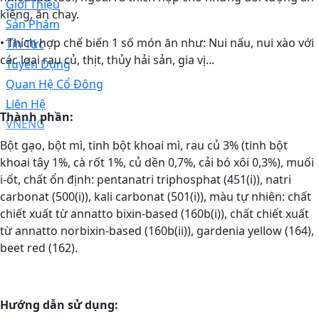
Giới Thiệu
kiêng, ăn chay.
Sản Phẩm
• Thích hợp chế biến 1 số món ăn như: Nui nấu, nui xào với
Tin Tức
các loại rau củ, thịt, thủy hải sản, gia vị...
Tuyển Dụng
Quan Hệ Cổ Đông
Liên Hệ
Thành phần:
VN
ENG
Bột gạo, bột mì, tinh bột khoai mì, rau củ 3% (tinh bột
khoai tây 1%, cà rốt 1%, củ dền 0,7%, cải bó xôi 0,3%), muối
i-ốt, chất ổn định: pentanatri triphosphat (451(i)), natri
carbonat (500(i)), kali carbonat (501(i)), màu tự nhiên: chất
chiết xuất từ annatto bixin-based (160b(i)), chất chiết xuất
từ annatto norbixin-based (160b(ii)), gardenia yellow (164),
beet red (162).
Hướng dẫn sử dụng: