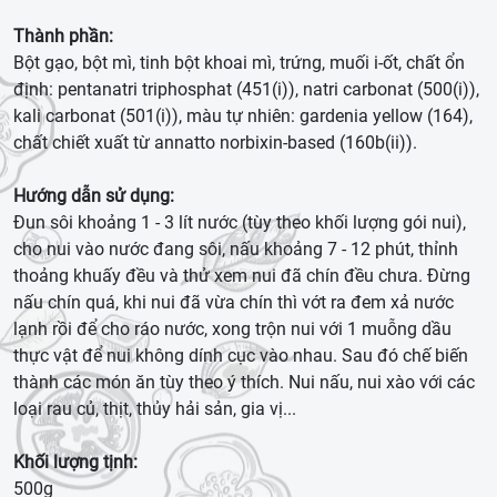
Thành phần:
Bột gạo, bột mì, tinh bột khoai mì, trứng, muối i-ốt, chất ổn
định: pentanatri triphosphat (451(i)), natri carbonat (500(i)),
kali carbonat (501(i)), màu tự nhiên: gardenia yellow (164),
chất chiết xuất từ annatto norbixin-based (160b(ii)).
Hướng dẫn sử dụng:
Đun sôi khoảng 1 - 3 lít nước (tùy theo khối lượng gói nui),
cho nui vào nước đang sôi, nấu khoảng 7 - 12 phút, thỉnh
thoảng khuấy đều và thử xem nui đã chín đều chưa. Đừng
nấu chín quá, khi nui đã vừa chín thì vớt ra đem xả nước
lạnh rồi để cho ráo nước, xong trộn nui với 1 muỗng dầu
thực vật để nui không dính cục vào nhau. Sau đó chế biến
thành các món ăn tùy theo ý thích. Nui nấu, nui xào với các
loại rau củ, thịt, thủy hải sản, gia vị...
Khối lượng tịnh:
500g