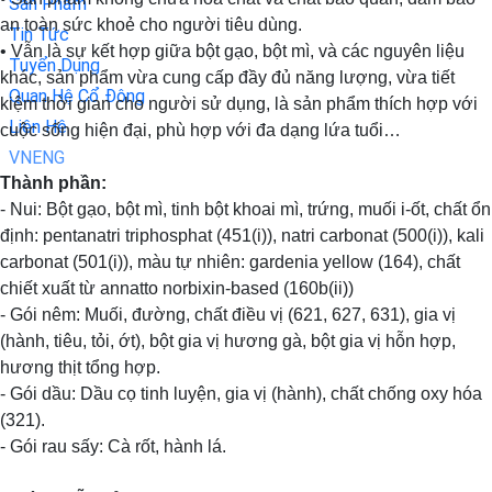
Sản Phẩm
an toàn sức khoẻ cho người tiêu dùng.
Tin Tức
• Vẫn là sự kết hợp giữa bột gạo, bột mì, và các nguyên liệu
Tuyển Dụng
khác, sản phẩm vừa cung cấp đầy đủ năng lượng, vừa tiết
Quan Hệ Cổ Đông
kiệm thời gian cho người sử dụng, là sản phẩm thích hợp với
Liên Hệ
cuộc sống hiện đại, phù hợp với đa dạng lứa tuổi…
VN
ENG
Thành phần:
- Nui: Bột gạo, bột mì, tinh bột khoai mì, trứng, muối i-ốt, chất ổn
định: pentanatri triphosphat (451(i)), natri carbonat (500(i)), kali
carbonat (501(i)), màu tự nhiên: gardenia yellow (164), chất
chiết xuất từ annatto norbixin-based (160b(ii))
- Gói nêm: Muối, đường, chất điều vị (621, 627, 631), gia vị
(hành, tiêu, tỏi, ớt), bột gia vị hương gà, bột gia vị hỗn hợp,
hương thịt tổng hợp.
- Gói dầu: Dầu cọ tinh luyện, gia vị (hành), chất chống oxy hóa
(321).
- Gói rau sấy: Cà rốt, hành lá.