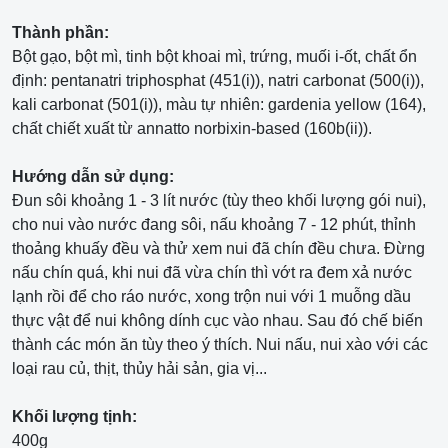
Thành phần:
Bột gạo, bột mì, tinh bột khoai mì, trứng, muối i-ốt, chất ổn
định: pentanatri triphosphat (451(i)), natri carbonat (500(i)),
kali carbonat (501(i)), màu tự nhiên: gardenia yellow (164),
chất chiết xuất từ annatto norbixin-based (160b(ii)).
Hướng dẫn sử dụng:
Đun sôi khoảng 1 - 3 lít nước (tùy theo khối lượng gói nui),
cho nui vào nước đang sôi, nấu khoảng 7 - 12 phút, thỉnh
thoảng khuấy đều và thử xem nui đã chín đều chưa. Đừng
nấu chín quá, khi nui đã vừa chín thì vớt ra đem xả nước
lạnh rồi để cho ráo nước, xong trộn nui với 1 muỗng dầu
thực vật để nui không dính cục vào nhau. Sau đó chế biến
thành các món ăn tùy theo ý thích. Nui nấu, nui xào với các
loại rau củ, thịt, thủy hải sản, gia vị...
Khối lượng tịnh:
400g