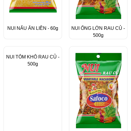
NUI NẤU ĂN LIỀN - 60g
NUI ỐNG LỚN RAU CỦ -
500g
NUI TÔM KHÔ RAU CỦ -
500g