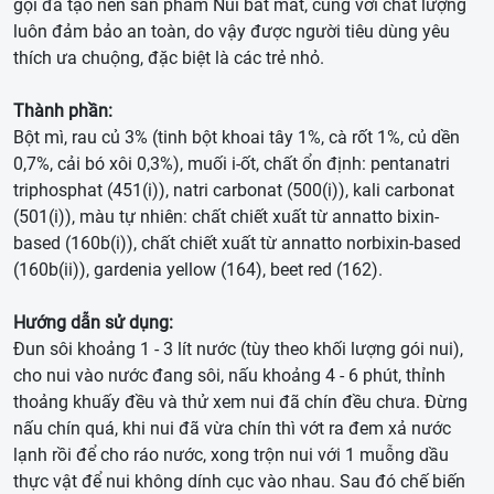
gọi đã tạo nên sản phẩm Nui bắt mắt, cùng với chất lượng
luôn đảm bảo an toàn, do vậy được người tiêu dùng yêu
thích ưa chuộng, đặc biệt là các trẻ nhỏ.
Thành phần:
Bột mì, rau củ 3% (tinh bột khoai tây 1%, cà rốt 1%, củ dền
0,7%, cải bó xôi 0,3%), muối i-ốt, chất ổn định: pentanatri
triphosphat (451(i)), natri carbonat (500(i)), kali carbonat
(501(i)), màu tự nhiên: chất chiết xuất từ annatto bixin-
based (160b(i)), chất chiết xuất từ annatto norbixin-based
(160b(ii)), gardenia yellow (164), beet red (162).
Hướng dẫn sử dụng:
Đun sôi khoảng 1 - 3 lít nước (tùy theo khối lượng gói nui),
cho nui vào nước đang sôi, nấu khoảng 4 - 6 phút, thỉnh
thoảng khuấy đều và thử xem nui đã chín đều chưa. Đừng
nấu chín quá, khi nui đã vừa chín thì vớt ra đem xả nước
lạnh rồi để cho ráo nước, xong trộn nui với 1 muỗng dầu
thực vật để nui không dính cục vào nhau. Sau đó chế biến