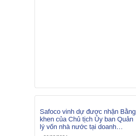
thăm và làm việc.
Safoco vinh dự được nhận Bằng
khen của Chủ tịch Ủy ban Quản
lý vốn nhà nước tại doanh
nghiệp nhân Lễ chào mừng 05