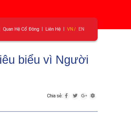
Quan Hệ Cổ Đông
Liên Hệ
VN
EN
iêu biểu vì Người
Chia sẻ: