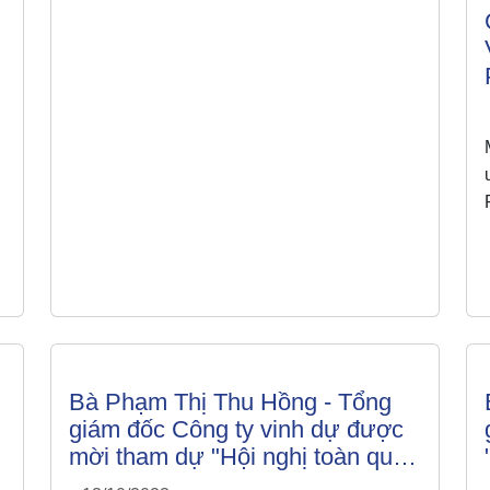
quan, doanh nghiệp tại Hàn Quốc.
Bà Phạm Thị Thu Hồng - Tổng
giám đốc Công ty vinh dự được
mời tham dự "Hội nghị toàn quốc
các hiệp hội doanh nghiệp và