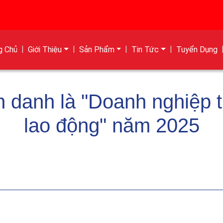
g Chủ
Giới Thiệu
Sản Phẩm
Tin Tức
Tuyển Dụng
 danh là "Doanh nghiệp t
lao động" năm 2025