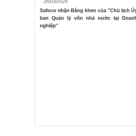
26/03/2024
năm thành lập Ủy ban Quản lý
Safoco nhận Bằng khen của "Chủ tịch Ủ
vốn nhà nước tại doanh nghiệp
ban Quản lý vốn nhà nước tại Doan
(29/9/2018 – 29/9/2023)
nghiệp"