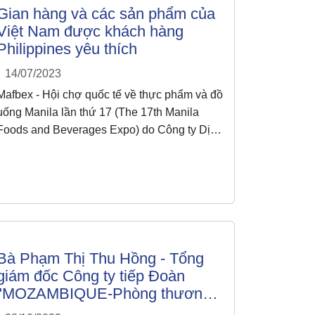
Gian hàng và các sản phẩm của
Việt Nam được khách hàng
Philippines yêu thích
14/07/2023
Mafbex - Hội chợ quốc tế về thực phẩm và đồ
uống Manila lần thứ 17 (The 17th Manila
Foods and Beverages Expo) do Công ty Dịch
vụ sự kiện quốc tế (Worldbex Services
International) tổ chức tại Trung tâm Thương
mại Quốc tế Manila (Manila World Trade
Center), Thủ đô Manila, Philippines.
Bà Phạm Thị Thu Hồng - Tổng
giám đốc Công ty tiếp Đoàn
"MOZAMBIQUE-Phòng thương
mại và Công nghiệp Việt Nam"