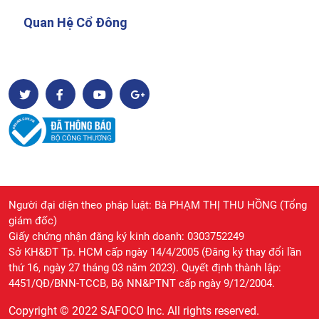
Quan Hệ Cổ Đông
Người đại diện theo pháp luật: Bà PHẠM THỊ THU HỒNG (Tổng
giám đốc)
Giấy chứng nhận đăng ký kinh doanh: 0303752249
Sở KH&ĐT Tp. HCM cấp ngày 14/4/2005 (Đăng ký thay đổi lần
thứ 16, ngày 27 tháng 03 năm 2023). Quyết định thành lập:
4451/QĐ/BNN-TCCB, Bộ NN&PTNT cấp ngày 9/12/2004.
Copyright © 2022 SAFOCO Inc. All rights reserved.