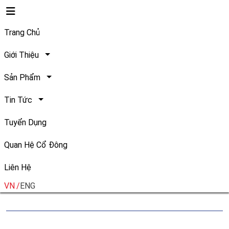
Trang Chủ
Giới Thiệu
Sản Phẩm
Safoco được vinh danh là
Tin Tức
"Doanh nghiệp tiêu biểu vì
Tuyển Dụng
Người lao động" năm 2025
Quan Hệ Cổ Đông
Liên Hệ
Ngày đăng:
Chia sẻ:
25/08/2025
VN
ENG